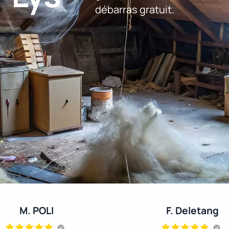
débarras gratuit.
M. POLI
F. Deletang