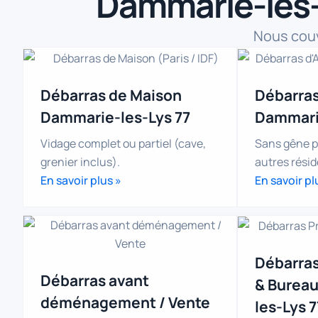
Dammarie-les-
Nous couv
Débarras de Maison
Débarra
Dammarie-les-Lys 77
Dammarie
Vidage complet ou partiel (cave,
Sans gêne po
grenier inclus).
autres résid
En savoir plus »
En savoir pl
Débarras
Débarras avant
& Burea
déménagement / Vente
les-Lys 7