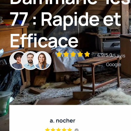
77 : Rapide et
Efficace
4.9/5.0
– 45 avis
Google
a. nocher