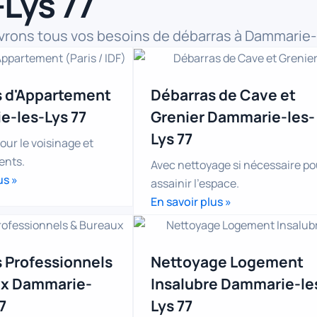
Lys 77
rons tous vos besoins de débarras à Dammarie-
s d'Appartement
Débarras de Cave et
-les-Lys 77
Grenier Dammarie-les-
Lys 77
ur le voisinage et
ents.
Avec nettoyage si nécessaire po
us »
assainir l'espace.
En savoir plus »
 Professionnels
Nettoyage Logement
ux Dammarie-
Insalubre Dammarie-le
7
Lys 77