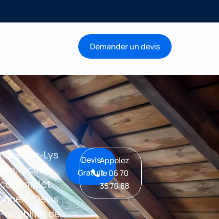
Demander un devis
marie-les-Lys
Devis
Appelez
ave, locaux
Gratuit
le 06 70
vice complet
35 70 88
ionnels. Devis
 Possibilité de