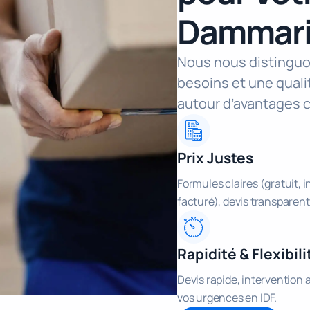
Dammarie
Nous nous distinguo
besoins et une quali
autour d’avantages c
Prix Justes
Formules claires (gratuit, 
facturé), devis transparent
Rapidité & Flexibili
Devis rapide, intervention 
vos urgences en IDF.