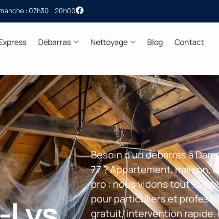
imanche : 07h30 - 20h00
 Express
Débarras
Nettoyage
Blog
Contact
Besoin d’un débarras à Dam
77 ? Appartement, maison, c
pro : nous vidons tout ! Ser
pour particuliers et profess
-Lys
gratuit, intervention rapide.