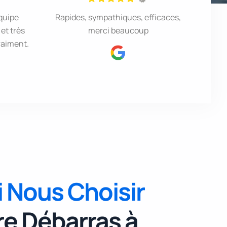
quipe
Rapides, sympathiques, efficaces,
Inte
et très
merci beaucoup
pr
raiment.
 Nous Choisir
re Débarras à