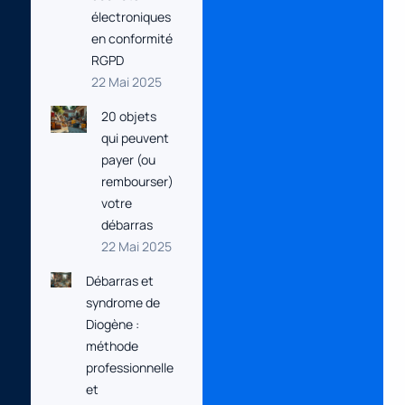
électroniques
en conformité
RGPD
22 Mai 2025
20 objets
qui peuvent
payer (ou
rembourser)
votre
débarras
22 Mai 2025
Débarras et
syndrome de
Diogène :
méthode
professionnelle
et