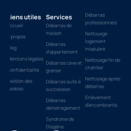
Débarras
Liens utiles
Services
professionnels
Accueil
Débarras de
maison
Nettoyage
Á propos
logement
Débarras
Blog
insalubre
d'appartement
Mentions légales
Nettoyage fin de
Débarras cave et
chantier
Confidentialité
grenier
Nettoyage après
Gestion des
Débarras suite à
débarras
cookies
succession
Enlèvement
Débarras
d'encombrants
déménagement
Syndrome de
Diogène