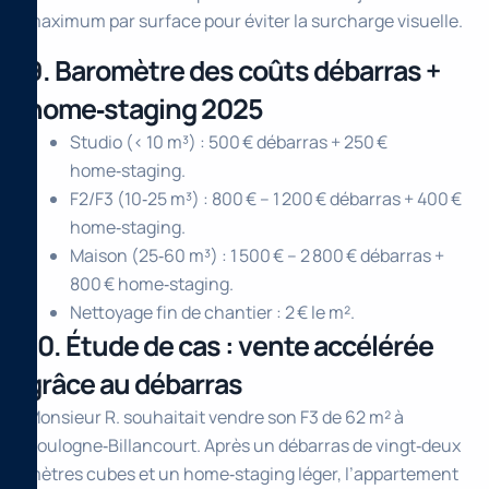
maximum par surface pour éviter la surcharge visuelle.
9. Baromètre des coûts débarras +
home‑staging 2025
Studio (< 10 m³) : 500 € débarras + 250 €
home‑staging.
F2/F3 (10‑25 m³) : 800 € – 1 200 € débarras + 400 €
home‑staging.
Maison (25‑60 m³) : 1 500 € – 2 800 € débarras +
800 € home‑staging.
Nettoyage fin de chantier : 2 € le m².
10. Étude de cas : vente accélérée
grâce au débarras
Monsieur R. souhaitait vendre son F3 de 62 m² à
Boulogne‑Billancourt. Après un débarras de vingt‑deux
mètres cubes et un home‑staging léger, l’appartement