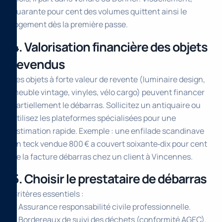
quarante pour cent des volumes quittent ainsi le
logement dès la première passe.
4. Valorisation financière des objets
revendus
Les objets à forte valeur de revente (luminaire design,
meuble vintage, vinyles, vélo cargo) peuvent financer
partiellement le débarras. Sollicitez un antiquaire ou
utilisez les plateformes spécialisées pour une
estimation rapide. Exemple : une enfilade scandinave
en teck vendue 800 € a couvert soixante‑dix pour cent
de la facture débarras chez un client à Vincennes.
5. Choisir le prestataire de débarras
Critères essentiels :
• Assurance responsabilité civile professionnelle.
• Bordereaux de suivi des déchets (conformité AGEC).