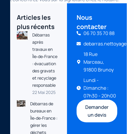
Articles les
Nous
plus récents
contacter
06 70 35 70 88
Débarras
après
debarras.nettoyage.id
travaux en
18 Rue
Île‑de‑France
Marceau,
: évacuation
91800 Brunoy
des gravats
et recyclage
Lundi -
responsable
Dimanche :
22 Mai 2025
07h30 - 20h00
Débarras de
Demander
bureaux en
un devis
Île‑de‑France :
gérer les
déchets