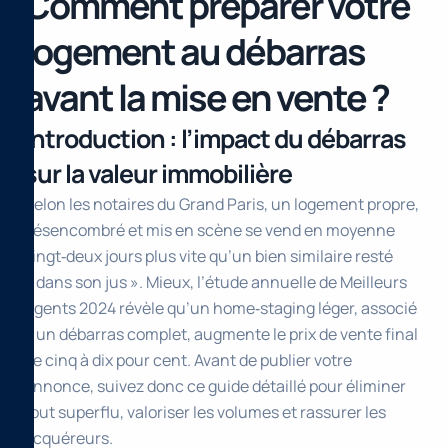
Comment préparer votre
logement au débarras
avant la mise en vente ?
Introduction : l’impact du débarras
sur la valeur immobilière
Selon les notaires du Grand Paris, un logement propre,
désencombré et mis en scène se vend en moyenne
vingt‑deux jours plus vite qu’un bien similaire resté
« dans son jus ». Mieux, l’étude annuelle de Meilleurs
Agents 2024 révèle qu’un home‑staging léger, associé
à un débarras complet, augmente le prix de vente final
de cinq à dix pour cent. Avant de publier votre
annonce, suivez donc ce guide détaillé pour éliminer
tout superflu, valoriser les volumes et rassurer les
acquéreurs.