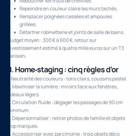
Reboucher les trous de chevilles.
Repeindre en couleur claire les murs tachés.
Remplacer poignées cassées et ampoules
grillées.
Détartrer robinetterie et joints de salle de bains.
Budget moyen : 300 € à 600 €, retour sur
investissement estimé à quatre mille euros sur un T3
parisien.
8. Home‑staging : cinq règles d’or
1. Neutralité des couleurs : tons clairs, coussins pastel.
2. Maximiser la lumière : miroirs face aux fenêtres,
rideaux légers.
3. Circulation fluide : dégager les passages de 90 cm
minimum.
4. Dépersonnaliser : retirer photos de famille et objets
trop marqués.
5. Accessoiriser avec parcimonie : trois objets déco