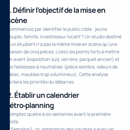
1. Définir l’objectif de la mise en
scène
Commencez par identifier le public cible : jeune
couple, famille, investisseur locatif ? Un studio destiné
à un étudiant n’a pas la même mise en scène qu’une
maison de cinq pièces. Listez les points forts à mettre
en avant (exposition sud, verrière, parquet ancien) et
les faiblesses à neutraliser (pièce sombre, odeurs de
tabac, meubles trop volumineux). Cette analyse
dictera les priorités du débarras.
2. Établir un calendrier
rétro‑planning
Comptez quatre à six semaines avant la première
visite.
• Semaine 1 : tri, estimation des volumes à évacuer,