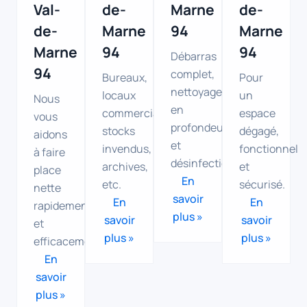
Val-
de-
Marne
de-
de-
Marne
94
Marne
Marne
94
94
Débarras
94
complet,
Bureaux,
Pour
nettoyage
locaux
un
Nous
en
commerciaux,
espace
vous
profondeur
stocks
dégagé,
aidons
et
invendus,
fonctionnel
à faire
désinfection.
archives,
et
place
En
etc.
sécurisé.
nette
savoir
En
En
rapidement
plus »
savoir
savoir
et
plus »
plus »
efficacement.
En
savoir
plus »