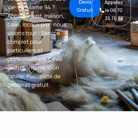
Devis
Appelez
Val-de-Marne 94 ?
Gratuit
le 06 70
Appartement, maison,
35 70 88
cave, locaux pro : nous
vidons tout ! Service
complet pour
particuliers et
professionnels. Devis
gratuit, intervention
rapide. Possibilité de
débarras gratuit.