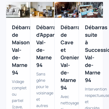
Débarras
Débarras
Débarras
Débarras
de
d'Appartement
de
suite
Maison
Val-
Cave
à
Val-
de-
et
Successi
de-
Marne
Grenier
Val-
Marne
94
Val-
de-
94
de-
Marne
Sans
Marne
94
gêne
Vidage
pour le
94
complet
Intervention
voisinage
ou
respectueus
Avec
et
partiel
et
nettoyage
autres
(cave,
discrète.