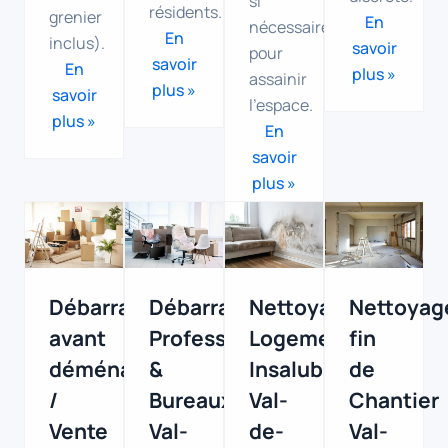
si
résidents.
grenier
En
nécessaire
En
inclus).
savoir
pour
savoir
En
plus »
assainir
plus »
savoir
l'espace.
plus »
En
savoir
plus »
Débarras
Débarras
Nettoyage
Nettoyag
avant
Professionnels
Logement
fin
déménagement
&
Insalubre
de
/
Bureaux
Val-
Chantier
Vente
Val-
de-
Val-