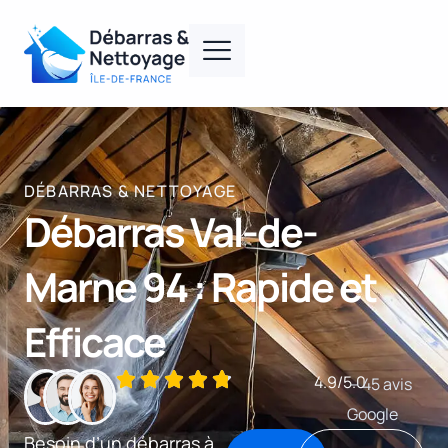
DÉBARRAS & NETTOYAGE
Débarras Val-de-
Marne 94 : Rapide et
Efficace
4.9/5.0
– 45 avis
Google
Besoin d’un débarras à