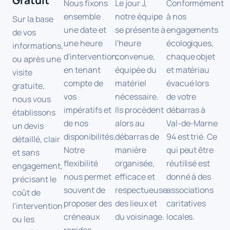
Gratuit
Nous fixons
Le jour J,
Conformément
ensemble
notre équipe
à nos
Sur la base
une date et
se présente à
engagements
de vos
une heure
l'heure
écologiques,
informations,
d'intervention,
convenue,
chaque objet
ou après une
en tenant
équipée du
et matériau
visite
compte de
matériel
évacué lors
gratuite,
vos
nécessaire.
de votre
nous vous
impératifs et
Ils procèdent
débarras à
établissons
de nos
alors au
Val-de-Marne
un devis
disponibilités.
débarras de
94 est trié. Ce
détaillé, clair
Notre
manière
qui peut être
et sans
flexibilité
organisée,
réutilisé est
engagement,
nous permet
efficace et
donné à des
précisant le
souvent de
respectueuse
associations
coût de
proposer des
des lieux et
caritatives
l'intervention
créneaux
du voisinage.
locales.
ou les