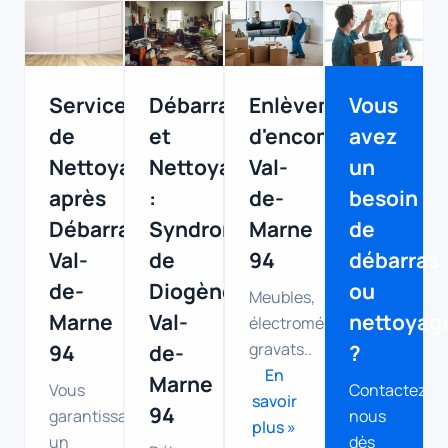
Service
Débarras
Enlèvement
Vous
de
et
d'encombrants
avez
Nettoyage
Nettoyage
Val-
un
après
:
de-
besoin
Débarras
Syndrome
Marne
de
Val-
de
94
débarras
de-
Diogène
ou
Meubles,
Marne
Val-
nettoyag
électroménager,
gravats..
94
de-
?
En
Marne
Vous
Contactez-
savoir
94
garantissant
nous
plus »
un
dès