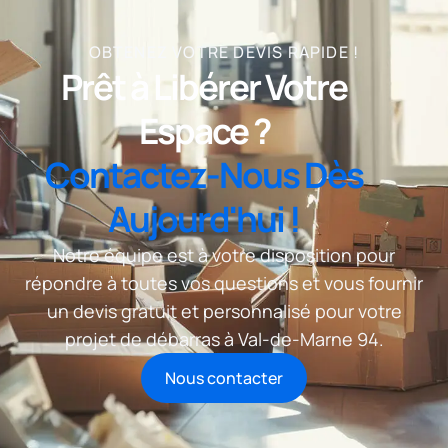
OBTENEZ VOTRE DEVIS RAPIDE !
Prêt à Libérer Votre
Espace ?
Contactez-Nous Dès
Aujourd'hui !
Notre équipe est à votre disposition pour
répondre à toutes vos questions et vous fournir
un devis gratuit et personnalisé pour votre
projet de débarras à Val-de-Marne 94.
Nous contacter