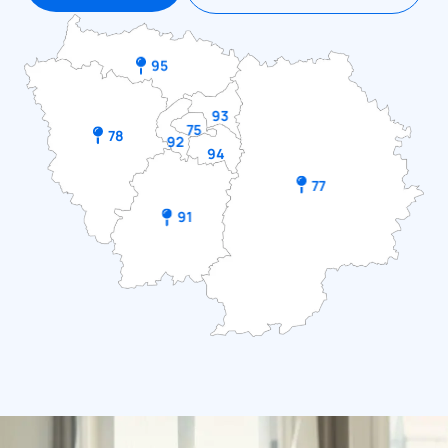
95
93
75
78
92
94
77
91