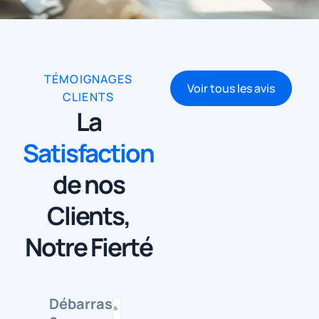
TÉMOIGNAGES
Voir tous les avis
CLIENTS
La
Satisfaction
de nos
Clients,
Notre Fierté
Débarras
CAROLE
Ugo
Blanc
Arlette
Muriel
sandr