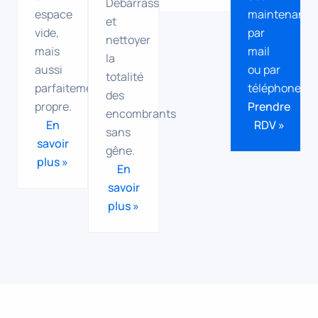
Débarrasser
espace
maintenant
et
vide,
par
nettoyer
mais
mail
la
aussi
ou par
totalité
parfaitement
téléphone.
des
propre.
Prendre
encombrants
En
RDV »
sans
savoir
gêne.
plus »
En
savoir
plus »