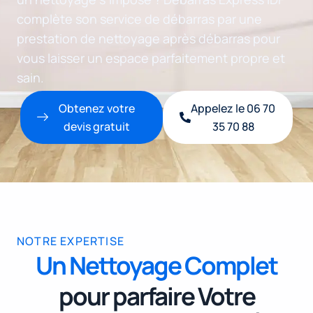
complète son service de débarras par une
prestation de nettoyage après débarras pour
vous laisser un espace parfaitement propre et
sain.
Obtenez votre
Appelez le 06 70
devis gratuit
35 70 88
NOTRE EXPERTISE
Un Nettoyage Complet
pour parfaire Votre