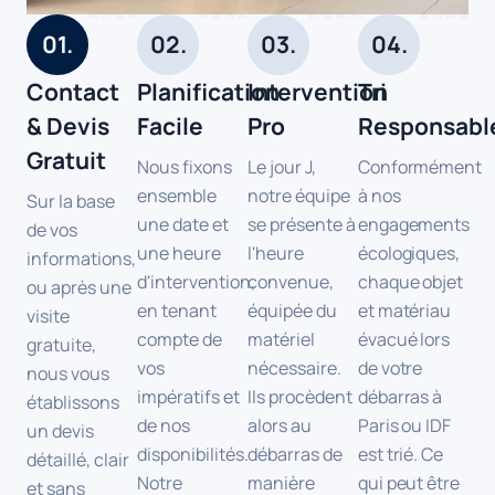
01.
02.
03.
04.
Contact
Planification
Intervention
Tri
& Devis
Facile
Pro
Responsabl
Gratuit
Nous fixons
Le jour J,
Conformément
ensemble
notre équipe
à nos
Sur la base
une date et
se présente à
engagements
de vos
une heure
l'heure
écologiques,
informations,
d'intervention,
convenue,
chaque objet
ou après une
en tenant
équipée du
et matériau
visite
compte de
matériel
évacué lors
gratuite,
vos
nécessaire.
de votre
nous vous
impératifs et
Ils procèdent
débarras à
établissons
de nos
alors au
Paris ou IDF
un devis
disponibilités.
débarras de
est trié. Ce
détaillé, clair
Notre
manière
qui peut être
et sans