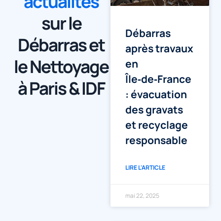
actualités
sur le
Débarras
Débarras et
après travaux
le Nettoyage
en
Île‑de‑France
à Paris & IDF
: évacuation
des gravats
et recyclage
responsable
LIRE L'ARTICLE
mai 22, 2025