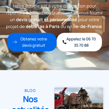
Notre équipe est à votre disposition pour
répondre à toutes vos questions et vous fournir
un
devis gratuit et personnalisé
pour votre
projet de
débarras à Paris
ou en
Île-de-France
.
Obtenez votre
Appelez le 06 70
devis gratuit
35 70 88
BLOG
Nos