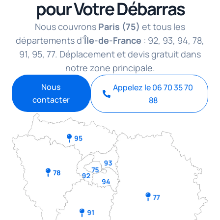
pour Votre Débarras
Nous couvrons
Paris (75)
et tous les
départements d’
Île-de-France
: 92, 93, 94, 78,
91, 95, 77. Déplacement et devis gratuit dans
notre zone principale.
Nous
Appelez le 06 70 35 70
contacter
88
95
93
75
78
92
94
77
91