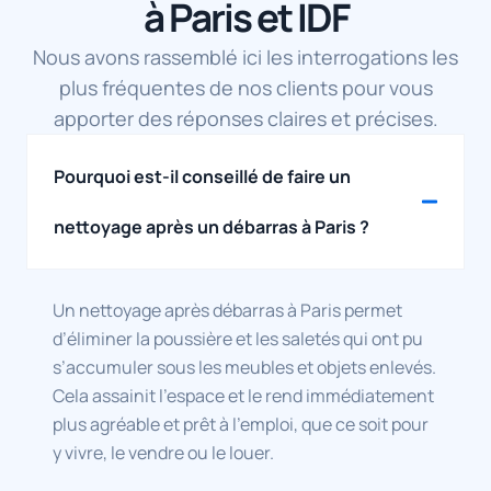
à Paris et IDF
e
s
m
e
v
r
e
u
p
p
i
u
t
n
e
u
d
n
Nous avons rassemblé ici les interrogations les
a
p
c
i
e
a
plus fréquentes de nos clients pour vous
g
a
c
s
r
p
r
q
a
5
u
p
apporter des réponses claires et précises.
é
u
b
a
n
a
a
e
l
n
a
r
b
t
e
s
p
t
Pourquoi est-il conseillé de faire un
l
d
,
,
p
e
e
e
r
b
a
m
nettoyage après un débarras à Paris ?
q
d
a
e
r
e
u
é
p
a
t
n
i
c
i
u
e
t
a
h
d
c
m
.
Un nettoyage après débarras à Paris permet
t
e
e
o
e
I
o
t
,
u
n
l
d’éliminer la poussière et les saletés qui ont pu
u
à
e
p
t
s
s’accumuler sous les meubles et objets enlevés.
t
é
f
d
d
o
d
v
f
'
e
n
Cela assainit l’espace et le rend immédiatement
é
a
i
h
6
t
plus agréable et prêt à l’emploi, que ce soit pour
b
c
c
u
4
é
a
u
a
m
m
t
y vivre, le vendre ou le louer.
r
e
c
i
2
é
r
r
e
d
e
t