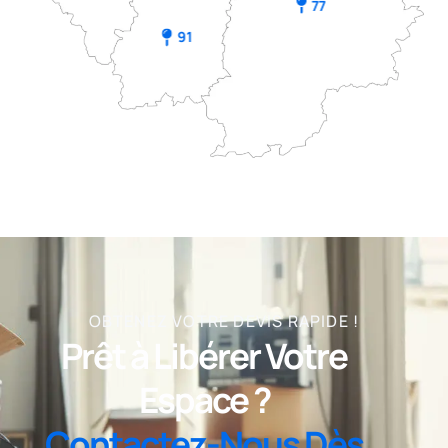
77
91
OBTENEZ VOTRE DEVIS RAPIDE !
Prêt à Libérer Votre
Espace ?
Contactez-Nous Dès