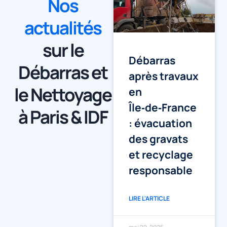
Nos
actualités
sur le
Débarras
Débarras et
après travaux
le Nettoyage
en
Île‑de‑France
à Paris & IDF
: évacuation
des gravats
et recyclage
responsable
LIRE L'ARTICLE