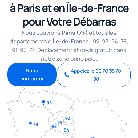
à Paris et en Île-de-France
pour Votre Débarras
Nous couvrons
Paris (75)
et tous les
départements d’
Île-de-France
: 92, 93, 94, 78,
91, 95, 77. Déplacement et devis gratuit dans
notre zone principale.
Nous
Appelez le 06 70 35 70
contacter
88
95
93
75
78
92
94