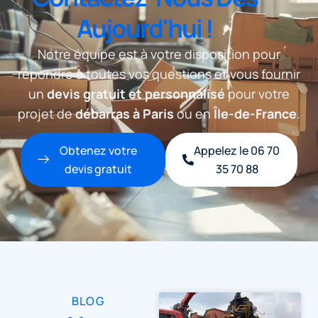
Aujourd'hui !
Notre équipe est à votre disposition pour
répondre à toutes vos questions et vous fournir
un
devis gratuit et personnalisé
pour votre
projet de
débarras à Paris
ou en
Île-de-France
.
Obtenez votre
Appelez le 06 70
devis gratuit
35 70 88
BLOG