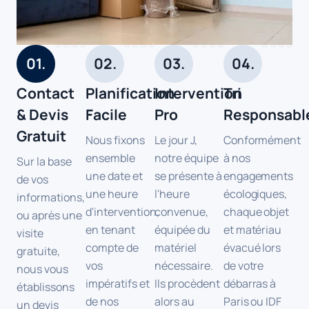
01.
02.
03.
04.
Contact
Planification
Intervention
Tri
& Devis
Facile
Pro
Responsabl
Gratuit
Nous fixons
Le jour J,
Conformément
ensemble
notre équipe
à nos
Sur la base
une date et
se présente à
engagements
de vos
une heure
l'heure
écologiques,
informations,
d'intervention,
convenue,
chaque objet
ou après une
en tenant
équipée du
et matériau
visite
compte de
matériel
évacué lors
gratuite,
vos
nécessaire.
de votre
nous vous
impératifs et
Ils procèdent
débarras à
établissons
de nos
alors au
Paris ou IDF
un devis