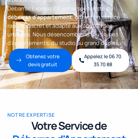
Débarras Express IDF est le spécialiste du
débarras d’appartement
, offrant un service
rapide, discret et adapté aux contraintes
urbaines. Nous désencombrons tous types
d’appartements, du studio au grand duplex.
Obtenez votre
Appelez le 06 70
devis gratuit
35 70 88
NOTRE EXPERTISE
Votre Service de