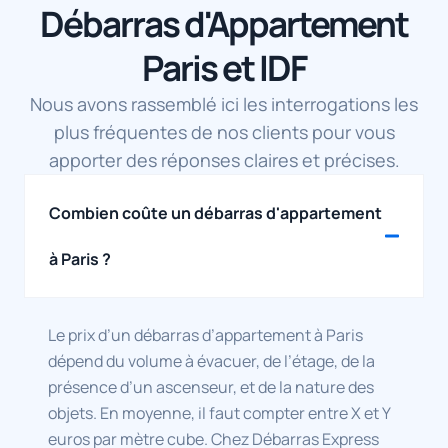
Débarras d'Appartement
e
v
c
é
o
o
u
a
e
e
u
y
s
i
i
d
r
e
Paris et IDF
e
s
m
e
v
r
e
u
p
p
i
u
t
n
e
u
d
n
Nous avons rassemblé ici les interrogations les
a
p
c
i
e
a
plus fréquentes de nos clients pour vous
g
a
c
s
r
p
r
q
a
5
u
p
apporter des réponses claires et précises.
é
u
b
a
n
a
a
e
l
n
a
r
b
t
e
s
p
t
Combien coûte un débarras d'appartement
l
d
,
,
p
e
e
e
r
b
a
m
à Paris ?
q
d
a
e
r
e
u
é
p
a
t
n
i
c
i
u
e
t
a
h
d
c
m
.
Le prix d’un débarras d’appartement à Paris
t
e
e
o
e
I
o
t
,
u
n
l
dépend du volume à évacuer, de l’étage, de la
u
à
e
p
t
s
présence d’un ascenseur, et de la nature des
t
é
f
d
d
o
d
v
f
'
e
n
objets. En moyenne, il faut compter entre X et Y
é
a
i
h
6
t
euros par mètre cube. Chez Débarras Express
b
c
c
u
4
é