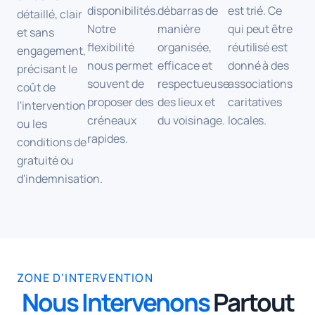
disponibilités.
débarras de
est trié. Ce
détaillé, clair
Notre
manière
qui peut être
et sans
flexibilité
organisée,
réutilisé est
engagement,
nous permet
efficace et
donné à des
précisant le
souvent de
respectueuse
associations
coût de
proposer des
des lieux et
caritatives
l'intervention
créneaux
du voisinage.
locales.
ou les
rapides.
conditions de
gratuité ou
d'indemnisation.
ZONE D'INTERVENTION
Nous Intervenons
Partout