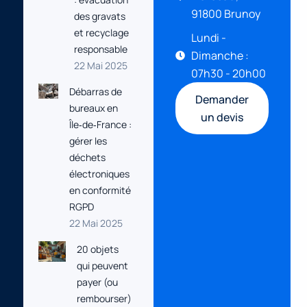
91800 Brunoy
des gravats
et recyclage
Lundi -
responsable
Dimanche :
22 Mai 2025
07h30 - 20h00
Débarras de
Demander
bureaux en
un devis
Île‑de‑France :
gérer les
déchets
électroniques
en conformité
RGPD
22 Mai 2025
20 objets
qui peuvent
payer (ou
rembourser)