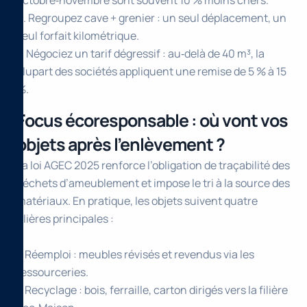
octobre‑novembre sont souvent 10 % moins chers.
6. Regroupez cave + grenier : un seul déplacement, un
seul forfait kilométrique.
7. Négociez un tarif dégressif : au‑delà de 40 m³, la
plupart des sociétés appliquent une remise de 5 % à 15
%.
Focus écoresponsable : où vont vos
objets après l’enlèvement ?
La loi AGEC 2025 renforce l’obligation de traçabilité des
déchets d’ameublement et impose le tri à la source des
matériaux. En pratique, les objets suivent quatre
filières principales :
– Réemploi : meubles révisés et revendus via les
ressourceries.
– Recyclage : bois, ferraille, carton dirigés vers la filière