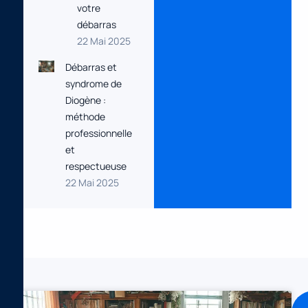
votre
débarras
22 Mai 2025
Débarras et
syndrome de
Diogène :
méthode
professionnelle
et
respectueuse
22 Mai 2025
AUTRES