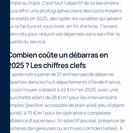
simple au triple. C’est tout l’objectif de ce baromètre :
vous offrir une photographie claire des coûts moyens
constatés en 2025, décrypter les variables qui pèsent
sur la facture et vous livrer, en fin d’article, 7 leviers
concrets pour réduire vos dépenses sans sacrifier la
qualité du service.
Combien coûte un débarras en
2025 ? Les chiffres clefs
D’après notre panel de 37 entreprises de débarras
réparties dans les huit départements d’Île‑de‑France,
le coût moyen s’établit à 42 €/m³ en 2025, avec une
fourchette allant de 28 €/m³ pour les interventions
simples (pavillon accessible de plain‑pied, peu d’objets
lourds) à 75 €/m³ pour les opérations complexes
(absence d’ascenseur, tri sélectif poussé, présence de
matières dangereuses ou archives confidentielles). À