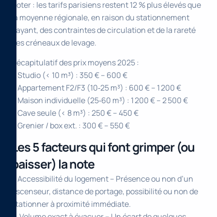
noter : les tarifs parisiens restent 12 % plus élevés que
la moyenne régionale, en raison du stationnement
payant, des contraintes de circulation et de la rareté
des créneaux de levage.
Récapitulatif des prix moyens 2025 :
– Studio (< 10 m³) : 350 € – 600 €
– Appartement F2/F3 (10‑25 m³) : 600 € – 1 200 €
– Maison individuelle (25‑60 m³) : 1 200 € – 2 500 €
– Cave seule (< 8 m³) : 250 € – 450 €
– Grenier / box ext. : 300 € – 550 €
Les 5 facteurs qui font grimper (ou
baisser) la note
1. Accessibilité du logement – Présence ou non d’un
ascenseur, distance de portage, possibilité ou non de
stationner à proximité immédiate.
2. Volume exact à évacuer – Un écart de quelques