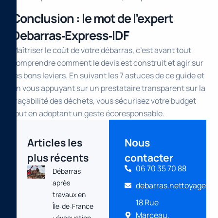
Conclusion : le mot de l’expert
Debarras‑Express‑IDF
Maîtriser le coût de votre débarras, c’est avant tout
comprendre comment le devis est construit et agir sur
les bons leviers. En suivant les 7 astuces de ce guide et
en vous appuyant sur un prestataire transparent sur la
traçabilité des déchets, vous sécurisez votre budget
tout en adoptant un geste écoresponsable.
Articles les
Nous
plus récents
contacter
06 70 35 70 88
Débarras
après
debarras.nettoyage.id
travaux en
18 Rue
Île‑de‑France
Marceau,
: évacuation