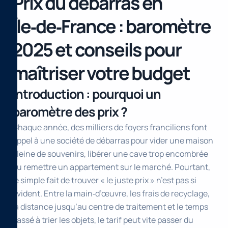
Prix du débarras en
Île‑de‑France : baromètre
2025 et conseils pour
maîtriser votre budget
Introduction : pourquoi un
baromètre des prix ?
Chaque année, des milliers de foyers franciliens font
appel à une société de débarras pour vider une maison
pleine de souvenirs, libérer une cave trop encombrée
ou remettre un appartement sur le marché. Pourtant,
le simple fait de trouver « le juste prix » n’est pas si
évident. Entre la main‑d’œuvre, les frais de recyclage,
la distance jusqu’au centre de traitement et le temps
passé à trier les objets, le tarif peut vite passer du