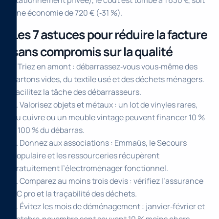
stationnement privée), le coût est tombé à 1 630 €, soit
une économie de 720 € (‑31 %).
Les 7 astuces pour réduire la facture
sans compromis sur la qualité
1. Triez en amont : débarrassez‑vous vous‑même des
cartons vides, du textile usé et des déchets ménagers.
Facilitez la tâche des débarrasseurs.
2. Valorisez objets et métaux : un lot de vinyles rares,
du cuivre ou un meuble vintage peuvent financer 10 %
à 100 % du débarras.
3. Donnez aux associations : Emmaüs, le Secours
Populaire et les ressourceries récupèrent
gratuitement l’électroménager fonctionnel.
4. Comparez au moins trois devis : vérifiez l’assurance
RC pro et la traçabilité des déchets.
5. Évitez les mois de déménagement : janvier‑février et