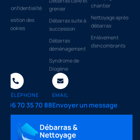
Débarras cave et
chantier
Confidentialité
grenier
Nettoyage après
Gestion des
Débarras suite à
débarras
cookies
succession
Enlèvement
Débarras
d'encombrants
déménagement
Syndrome de
Diogène
TÉLÉPHONE
EMAIL
06 70 35 70 88
Envoyer un message