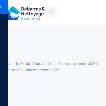
X
Accueil
»
Prix du débarras en Île‑de‑France : baromètre 2025 et
conseils pour maîtriser votre budget