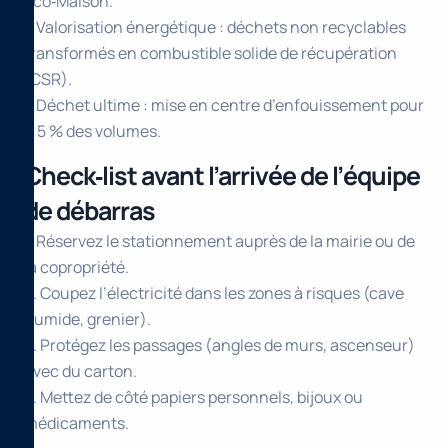
Eco‑Maison.
– Valorisation énergétique : déchets non recyclables
transformés en combustible solide de récupération
(CSR).
– Déchet ultime : mise en centre d’enfouissement pour
< 5 % des volumes.
Check‑list avant l’arrivée de l’équipe
de débarras
1. Réservez le stationnement auprès de la mairie ou de
la copropriété.
2. Coupez l’électricité dans les zones à risques (cave
humide, grenier).
3. Protégez les passages (angles de murs, ascenseur)
avec du carton.
4. Mettez de côté papiers personnels, bijoux ou
médicaments.