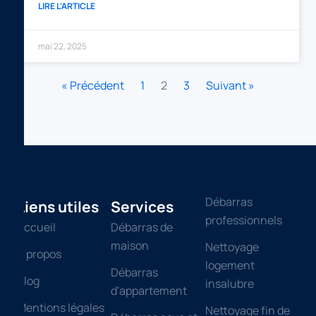
LIRE L'ARTICLE
mai 22, 2025
« Précédent
1
2
3
Suivant »
Débarras
Liens utiles
Services
professionnels
Accueil
Débarras de
maison
Nettoyage
Á propos
logement
Débarras
Blog
insalubre
d'appartement
Mentions légales
Nettoyage fin de