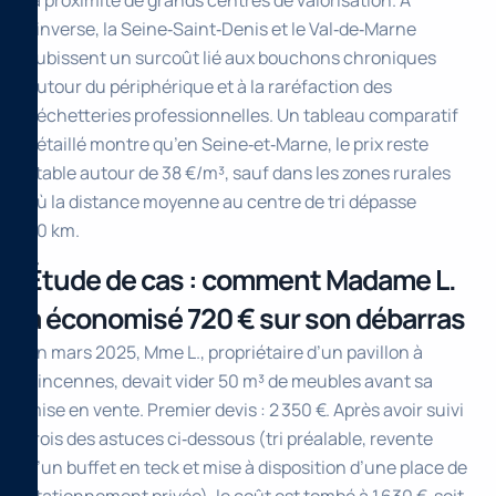
l’inverse, la Seine‑Saint‑Denis et le Val‑de‑Marne
subissent un surcoût lié aux bouchons chroniques
autour du périphérique et à la raréfaction des
déchetteries professionnelles. Un tableau comparatif
détaillé montre qu’en Seine‑et‑Marne, le prix reste
stable autour de 38 €/m³, sauf dans les zones rurales
où la distance moyenne au centre de tri dépasse
30 km.
Étude de cas : comment Madame L.
a économisé 720 € sur son débarras
En mars 2025, Mme L., propriétaire d’un pavillon à
Vincennes, devait vider 50 m³ de meubles avant sa
mise en vente. Premier devis : 2 350 €. Après avoir suivi
trois des astuces ci‑dessous (tri préalable, revente
d’un buffet en teck et mise à disposition d’une place de